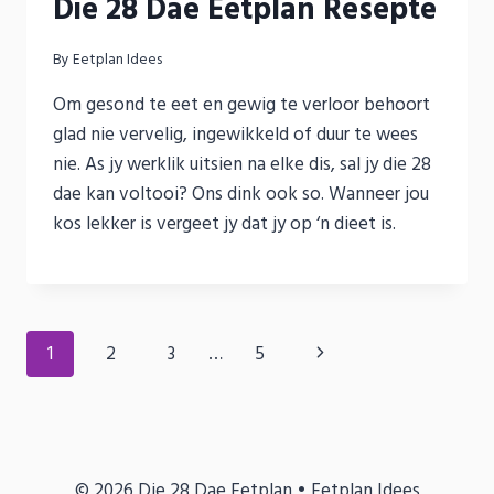
Die 28 Dae Eetplan Resepte
By
Eetplan Idees
Om gesond te eet en gewig te verloor behoort
glad nie vervelig, ingewikkeld of duur te wees
nie. As jy werklik uitsien na elke dis, sal jy die 28
dae kan voltooi? Ons dink ook so. Wanneer jou
kos lekker is vergeet jy dat jy op ‘n dieet is.
Page
Next
1
2
3
…
5
navigation
Page
© 2026 Die 28 Dae Eetplan • Eetplan Idees