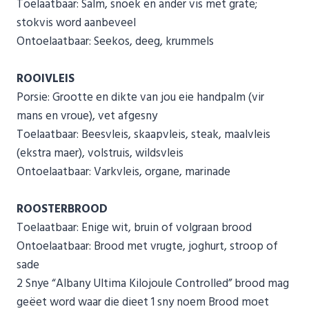
Toelaatbaar: Salm, snoek en ander vis met grate;
stokvis word aanbeveel
Ontoelaatbaar: Seekos, deeg, krummels
ROOIVLEIS
Porsie: Grootte en dikte van jou eie handpalm (vir
mans en vroue), vet afgesny
Toelaatbaar: Beesvleis, skaapvleis, steak, maalvleis
(ekstra maer), volstruis, wildsvleis
Ontoelaatbaar: Varkvleis, organe, marinade
ROOSTERBROOD
Toelaatbaar: Enige wit, bruin of volgraan brood
Ontoelaatbaar: Brood met vrugte, joghurt, stroop of
sade
2 Snye “Albany Ultima Kilojoule Controlled” brood mag
geëet word waar die dieet 1 sny noem Brood moet