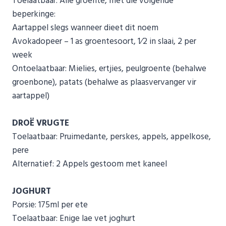
Toelaatbaar: Alle groente, met die volgende
beperkinge:
Aartappel slegs wanneer dieet dit noem
Avokadopeer – 1 as groentesoort, 1⁄2 in slaai, 2 per
week
Ontoelaatbaar: Mielies, ertjies, peulgroente (behalwe
groenbone), patats (behalwe as plaasvervanger vir
aartappel)
DROË VRUGTE
Toelaatbaar: Pruimedante, perskes, appels, appelkose,
pere
Alternatief: 2 Appels gestoom met kaneel
JOGHURT
Porsie: 175ml per ete
Toelaatbaar: Enige lae vet joghurt