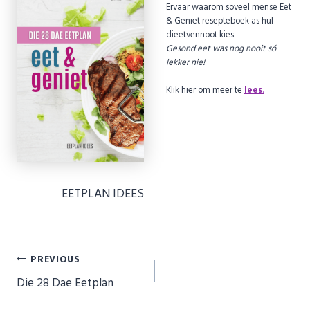
Ervaar waarom soveel mense Eet
& Geniet resepteboek as hul
dieetvennoot kies.
Gesond eet was nog nooit só
lekker nie!
Klik hier om meer te
lees
.
EETPLAN IDEES
Post
PREVIOUS
Die 28 Dae Eetplan
navigation