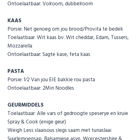
Ontoelaatbaar: Volroom, dubbelroom
KAAS
Porsie: Net genoeg om jou brood/Provita te bedek
Toelaatbaar: Wit kaas bv. Wit cheddar, Edam, Tussers,
Mozzarella
Ontoelaatbaar: Sagte kase, feta kaas
PASTA
Porsie: 1⁄2 Van jou EIE bakkie rou pasta
Ontoelaatbaar: 2Min Noodles
GEURMIDDELS
Toelaatbaar: Alle vars of gedroogte speserye en kruie
Spray & Cook (enige geur)
Weigh Less slaaisous slegs saam met tunaslaai
Suurlemoensap, Balsamiese asyn, Worcestershire &