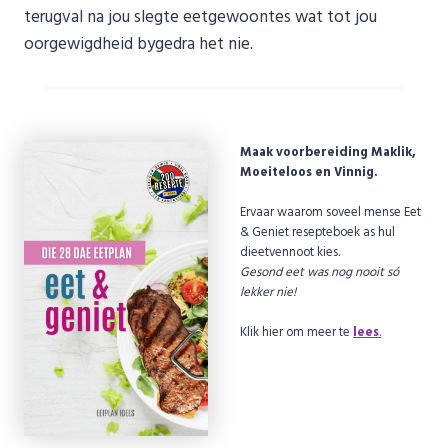
terugval na jou slegte eetgewoontes wat tot jou
oorgewigdheid bygedra het nie.
Maak voorbereiding Maklik,
Moeiteloos en Vinnig.
Ervaar waarom soveel mense Eet
& Geniet resepteboek as hul
dieetvennoot kies.
Gesond eet was nog nooit só
lekker nie!
Klik hier om meer te
lees
.