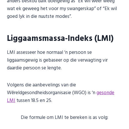
anders beskou dalk doelgewig as “Ek wil weer weeg
wat ek geweeg het voor my swangerskap” of “Ek wil
goed lyk in die nuutste modes”.
Liggaamsmassa-Indeks (LMI)
LMI assesseer hoe normaal ‘n persoon se
liggaamsgewig is gebaseer op die verwagting vir
daardie persoon se lengte.
Volgens die aanbevelings van die
Wêreldgesondheidsorganisasie (WGO) is ‘n
gesonde
LMI
tussen 18.5 en 25.
Die formule om LMI te bereken is as volg: