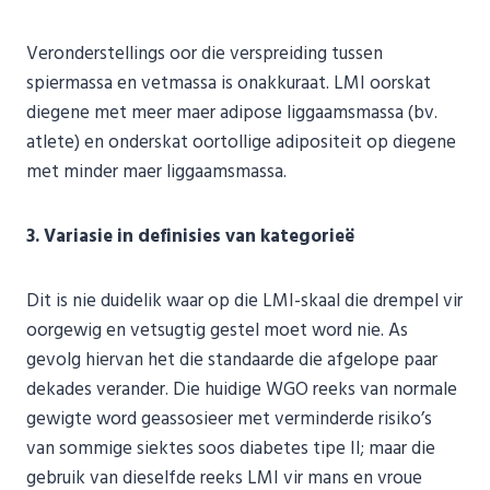
Veronderstellings oor die verspreiding tussen
spiermassa en vetmassa is onakkuraat. LMI oorskat
diegene met meer maer adipose liggaamsmassa (bv.
atlete) en onderskat oortollige adipositeit op diegene
met minder maer liggaamsmassa.
3. Variasie in definisies van kategorieë
Dit is nie duidelik waar op die LMI-skaal die drempel vir
oorgewig en vetsugtig gestel moet word nie. As
gevolg hiervan het die standaarde die afgelope paar
dekades verander. Die huidige WGO reeks van normale
gewigte word geassosieer met verminderde risiko’s
van sommige siektes soos diabetes tipe II; maar die
gebruik van dieselfde reeks LMI vir mans en vroue