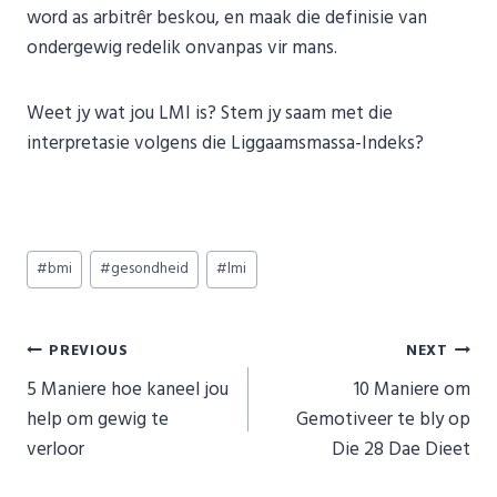
word as arbitrêr beskou, en maak die definisie van
ondergewig redelik onvanpas vir mans.
Weet jy wat jou LMI is? Stem jy saam met die
interpretasie volgens die Liggaamsmassa-Indeks?
Post
#
bmi
#
gesondheid
#
lmi
Tags:
Post
PREVIOUS
NEXT
5 Maniere hoe kaneel jou
10 Maniere om
navigation
help om gewig te
Gemotiveer te bly op
verloor
Die 28 Dae Dieet